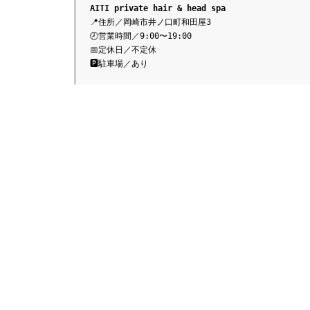
AITI private hair & head spa
📍住所／岡崎市井ノ口町和田屋3
🕗営業時間／9:00〜19:00
📅定休日／不定休
🅿️駐車場／あり