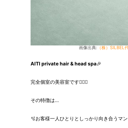
画像出典:
（株）SILBEL
AITI private hair & head spa
🎉
完全個室の美容室です💇‍♀️✨
その特徴は…
🫧お客様一人ひとりとしっかり向き合うマ