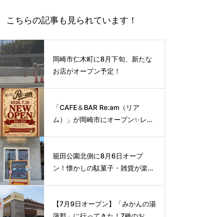
こちらの記事も見られています！
岡崎市仁木町に8月下旬、新たな
お店がオープン予定！
「CAFE＆BAR Re:am（リア
ム）」が岡崎市にオープン✨レト
ロな空間で味わう、こだわりの本
格サイフォンコーヒー☕️
籠田公園北側に8月6日オープ
ン！懐かしの駄菓子・雑貨が楽し
める新スポット🍭
【7月9日オープン】「みかんの湯
蒲郡」に行ってきた！7種のお風