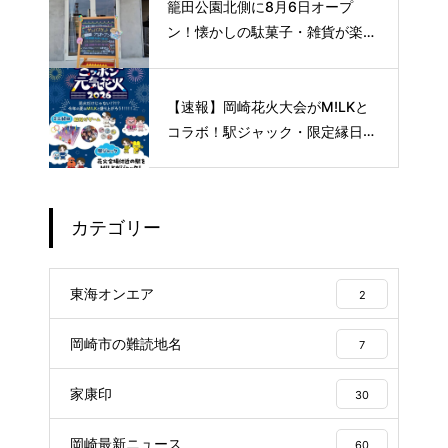
籠田公園北側に8月6日オープ
ン！懐かしの駄菓子・雑貨が楽し
める新スポット🍭
【速報】岡崎花火大会がM!LKと
コラボ！駅ジャック・限定縁日な
ど特別企画を開催
カテゴリー
東海オンエア
2
岡崎市の難読地名
7
家康印
30
岡崎最新ニュース
60