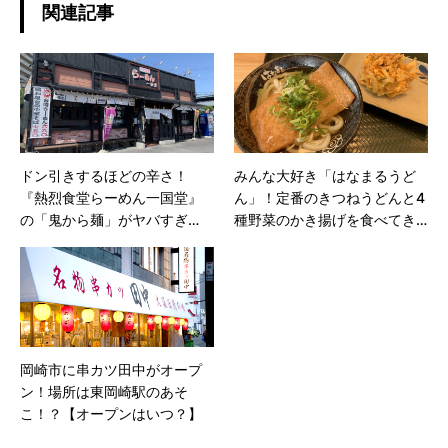
関連記事
ドン引きするほどの辛さ！
みんな大好き「はなまるうど
『熱烈食堂らーめん一国堂』
ん」！定番のきつねうどんと4
の「鬼から麺」がヤバすぎ
種野菜のかき揚げを食べてき
た！｜岡崎市伊賀町
た！
岡崎市に串カツ田中がオープ
ン！場所は東岡崎駅のあそ
こ！？【オープンはいつ？】