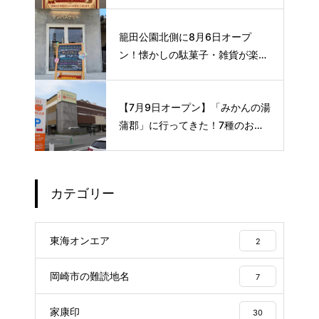
ロな空間で味わう、こだわりの本
格サイフォンコーヒー☕️
籠田公園北側に8月6日オープ
ン！懐かしの駄菓子・雑貨が楽し
める新スポット🍭
【7月9日オープン】「みかんの湯
蒲郡」に行ってきた！7種のお風
呂や本格サウナが魅力の1日過ご
せるスーパー銭湯
カテゴリー
東海オンエア
2
岡崎市の難読地名
7
家康印
30