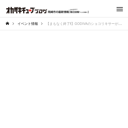
イベント情報
【まもなく終了❗️】GODIVAのショコリキサーが1杯無料でもらえる！？期間限定キャンペーン開催中🍫🥤