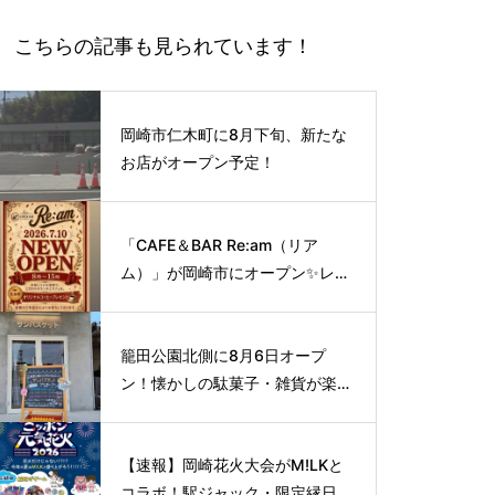
こちらの記事も見られています！
岡崎市仁木町に8月下旬、新たな
お店がオープン予定！
「CAFE＆BAR Re:am（リア
ム）」が岡崎市にオープン✨レト
ロな空間で味わう、こだわりの本
格サイフォンコーヒー☕️
籠田公園北側に8月6日オープ
ン！懐かしの駄菓子・雑貨が楽し
める新スポット🍭
【速報】岡崎花火大会がM!LKと
コラボ！駅ジャック・限定縁日な