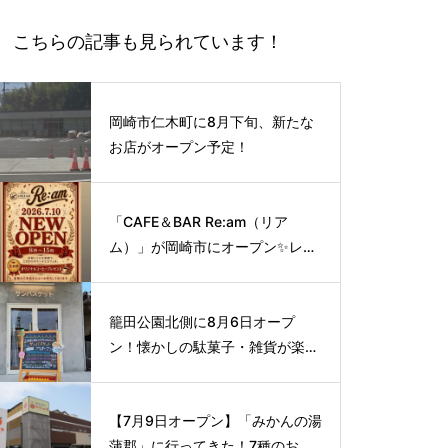
こちらの記事も見られています！
岡崎市仁木町に8月下旬、新たな
お店がオープン予定！
「CAFE＆BAR Re:am（リア
ム）」が岡崎市にオープン✨レト
ロな空間で味わう、こだわりの本
格サイフォンコーヒー☕️
籠田公園北側に8月6日オープ
ン！懐かしの駄菓子・雑貨が楽し
める新スポット🍭
【7月9日オープン】「みかんの湯
蒲郡」に行ってきた！7種のお風