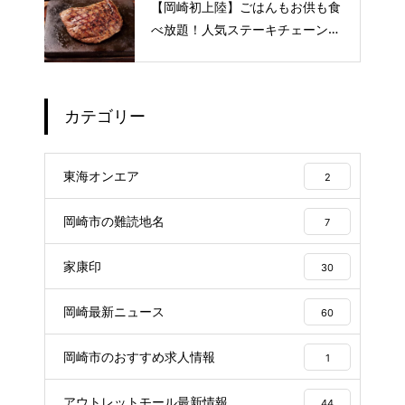
【岡崎初上陸】ごはんもお供も食
べ放題！人気ステーキチェーン
〈感動の肉と米〉が8月下旬オー
プン予定🥩
カテゴリー
東海オンエア
2
岡崎市の難読地名
7
家康印
30
岡崎最新ニュース
60
岡崎市のおすすめ求人情報
1
アウトレットモール最新情報
44