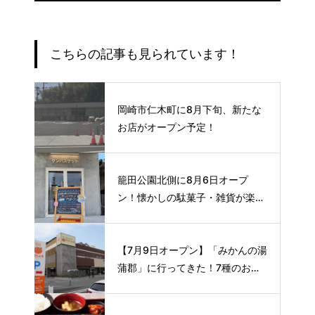
こちらの記事も見られています！
岡崎市仁木町に8月下旬、新たな
お店がオープン予定！
籠田公園北側に8月6日オープ
ン！懐かしの駄菓子・雑貨が楽し
める新スポット🍭
【7月9日オープン】「みかんの湯
蒲郡」に行ってきた！7種のお風
呂や本格サウナが魅力の1日過ご
せるスーパー銭湯