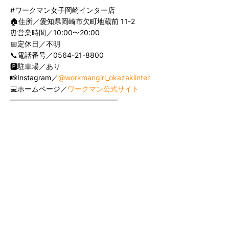
#ワークマン女子岡崎インター店
🏠住所／愛知県岡崎市欠町地蔵前 11-2
⏰営業時間／10:00〜20:00
📅定休日／不明
📞電話番号／0564-21-8800
🅿️駐車場／あり
📸Instagram／
@workmangirl_okazakiinter
💻ホームページ／
ワークマン公式サイト
━━━━━━━━━━━━━━━