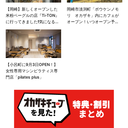
【岡崎】新しくオープンした
岡崎市淡渕町「ボウケンノモ
米粉ベーグルの店『Ti-TON』
リ オカザキ」内にカフェが
に行ってきました❗️気になる場
オープン！いつオープン予
所やメニューは❓
定？
【小呂町に9月3日OPEN！】
女性専用マシンピラティス専
門店「pilates plus」