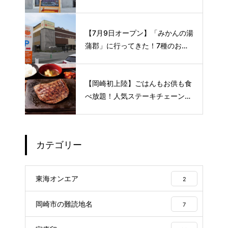
める新スポット🍭
【7月9日オープン】「みかんの湯
蒲郡」に行ってきた！7種のお風
呂や本格サウナが魅力の1日過ご
せるスーパー銭湯
【岡崎初上陸】ごはんもお供も食
べ放題！人気ステーキチェーン
〈感動の肉と米〉が8月下旬オー
プン予定🥩
カテゴリー
東海オンエア
2
岡崎市の難読地名
7