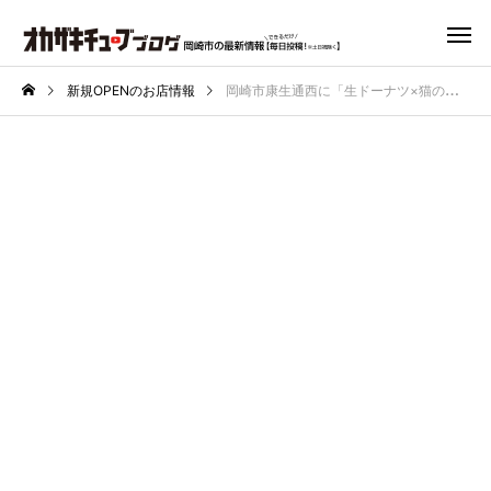
新規OPENのお店情報
岡崎市康生通西に「生ドーナツ×猫の癒しカフェ」がオープン予定！