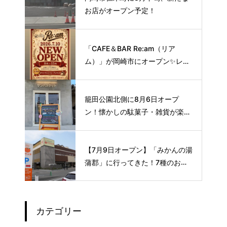
お店がオープン予定！
「CAFE＆BAR Re:am（リア
ム）」が岡崎市にオープン✨レト
ロな空間で味わう、こだわりの本
格サイフォンコーヒー☕️
籠田公園北側に8月6日オープ
ン！懐かしの駄菓子・雑貨が楽し
める新スポット🍭
【7月9日オープン】「みかんの湯
蒲郡」に行ってきた！7種のお風
呂や本格サウナが魅力の1日過ご
せるスーパー銭湯
カテゴリー