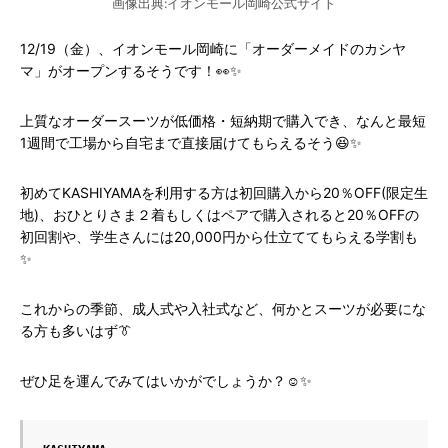
画像出典:イオンモール岡崎公式サイト
12/19（金）、イオンモール岡崎に「オーダーメイドのカシヤ
マ」がオープンするそうです！👀✨
上質なオーダースーツが低価格・短納期で購入でき、なんと最短
1週間で工場から自宅まで直接届けてもらえるそう😆✨
初めてKASHIYAMAを利用する方は初回購入から20％OFF(限定生
地)、おひとりさま２着もしくはペアで購入されると20％OFFの
初回割や、学生さんには20,000円から仕立ててもらえる学割も
✨
これからの季節、成人式や入社式など、何かとスーツが必要にな
る方も多いはず👔
ぜひ足を運んでみてはいかがでしょうか？☺️✨