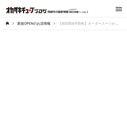
新規OPENのお店情報
【初回割&学割有】オーダースーツが驚きの早さ＆低価格｜〈カシヤマ〉岡崎イオンにニューオープン！