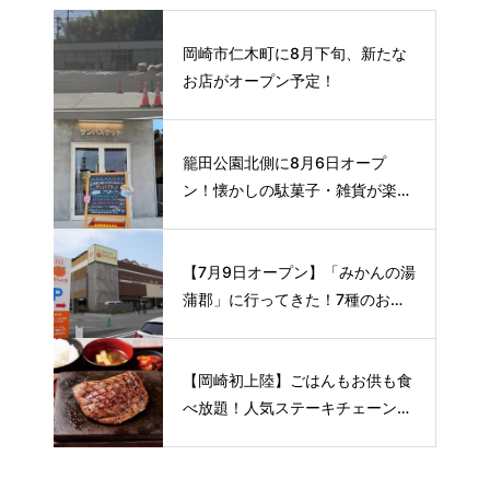
岡崎市仁木町に8月下旬、新たな
お店がオープン予定！
籠田公園北側に8月6日オープ
ン！懐かしの駄菓子・雑貨が楽し
める新スポット🍭
【7月9日オープン】「みかんの湯
蒲郡」に行ってきた！7種のお風
呂や本格サウナが魅力の1日過ご
せるスーパー銭湯
【岡崎初上陸】ごはんもお供も食
べ放題！人気ステーキチェーン
〈感動の肉と米〉が8月下旬オー
プン予定🥩