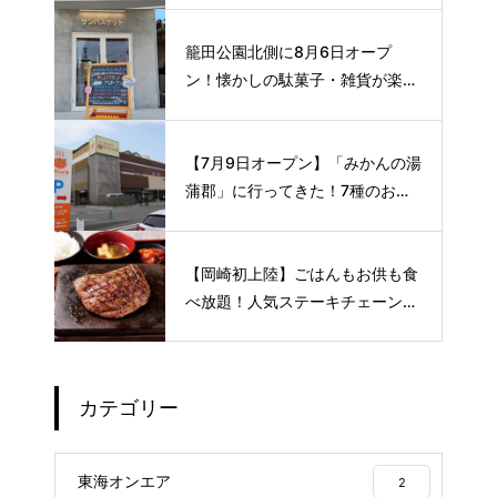
籠田公園北側に8月6日オープ
ン！懐かしの駄菓子・雑貨が楽し
める新スポット🍭
【7月9日オープン】「みかんの湯
蒲郡」に行ってきた！7種のお風
呂や本格サウナが魅力の1日過ご
せるスーパー銭湯
【岡崎初上陸】ごはんもお供も食
べ放題！人気ステーキチェーン
〈感動の肉と米〉が8月下旬オー
プン予定🥩
カテゴリー
東海オンエア
2