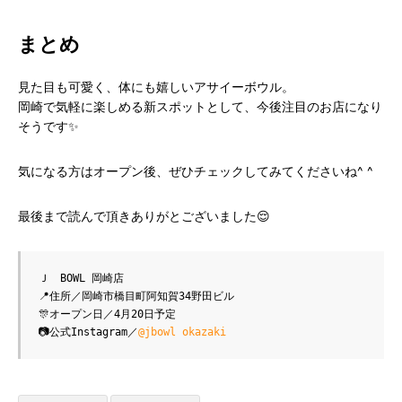
まとめ
見た目も可愛く、体にも嬉しいアサイーボウル。
岡崎で気軽に楽しめる新スポットとして、今後注目のお店になり
そうです✨
気になる方はオープン後、ぜひチェックしてみてくださいね^ ^
最後まで読んで頂きありがとございました😌
Ｊ　BOWL 岡崎店
📍住所／岡崎市橋目町阿知賀34野田ビル
🎊オープン日／4月20日予定
📷公式Instagram／
@jbowl okazaki