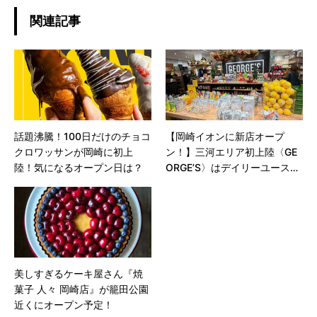
関連記事
話題沸騰！100日だけのチョコ
【岡崎イオンに新店オープ
クロワッサンが岡崎に初上
ン！】三河エリア初上陸〈GE
陸！気になるオープン日は？
ORGE’S〉はデイリーユースな
オシャレ雑貨、アパレル、ギ
フトのお店！お得なオープン
キャンペーンも！
美しすぎるケーキ屋さん『焼
菓子 人々 岡崎店』が籠田公園
近くにオープン予定！