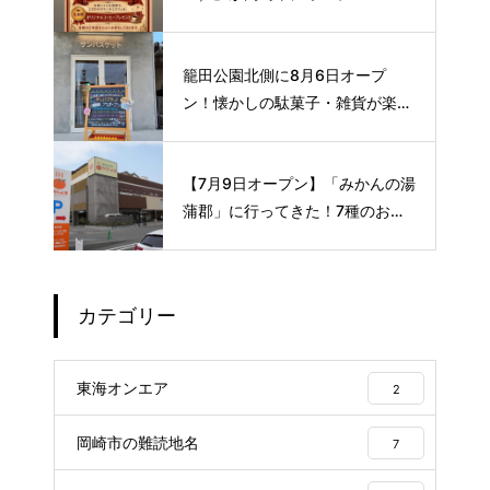
ロな空間で味わう、こだわりの本
格サイフォンコーヒー☕️
籠田公園北側に8月6日オープ
ン！懐かしの駄菓子・雑貨が楽し
める新スポット🍭
【7月9日オープン】「みかんの湯
蒲郡」に行ってきた！7種のお風
呂や本格サウナが魅力の1日過ご
せるスーパー銭湯
カテゴリー
東海オンエア
2
岡崎市の難読地名
7