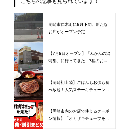
こちらの記事も見られています！
岡崎市仁木町に8月下旬、新たな
お店がオープン予定！
【7月9日オープン】「みかんの湯
蒲郡」に行ってきた！7種のお風
呂や本格サウナが魅力の1日過ご
せるスーパー銭湯
【岡崎初上陸】ごはんもお供も食
べ放題！人気ステーキチェーン
〈感動の肉と米〉が8月下旬オー
プン予定🥩
【岡崎市内のお店で使えるクーポ
ン情報】「オカザキチューブを見
た！」で限定特典やお得な割引が