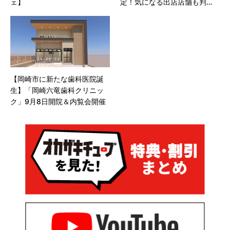
ェ】
定！気になる出店店舗も判
明！
【岡崎市に新たな歯科医院誕
生】「岡崎六竜歯科クリニッ
ク」9月8日開院＆内覧会開催