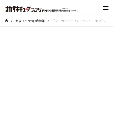
新規OPENのお店情報
【デリカ＆ビーフディッシュ ミヤタ】元「天皇の料理番」のシェフによる、牛肉料理レストランが2023年2月23日岡崎市緑丘にオープン！