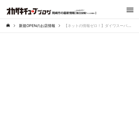
新規OPENのお店情報
【ネットの情報ゼロ！】ダイワスーパー秘密の販売所「ダ.LAB」で超人気フルーツサンドをゲット！｜岡崎市大門