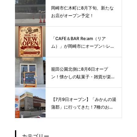
岡崎市仁木町に8月下旬、新たな
お店がオープン予定！
「CAFE＆BAR Re:am（リア
ム）」が岡崎市にオープン✨レト
ロな空間で味わう、こだわりの本
格サイフォンコーヒー☕️
籠田公園北側に8月6日オープ
ン！懐かしの駄菓子・雑貨が楽し
める新スポット🍭
【7月9日オープン】「みかんの湯
蒲郡」に行ってきた！7種のお風
呂や本格サウナが魅力の1日過ご
せるスーパー銭湯
カテゴリー