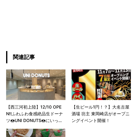
関連記事
【西三河初上陸】12/10 OPE
【生ビール1円！？】大名古屋
N‼️ふわふわ食感絶品生ドーナ
酒場 坊主 東岡崎店がオープニ
ツ🍩UNI DONUTS🍩にいって
ングイベント開催！
みた！