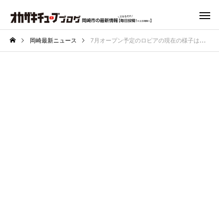
岡崎最新ニュース
7月オープン予定のロピアの現在の様子は？同じ場所のドラッグストア「クリエイトエス・ディー」のオープン日も判明！