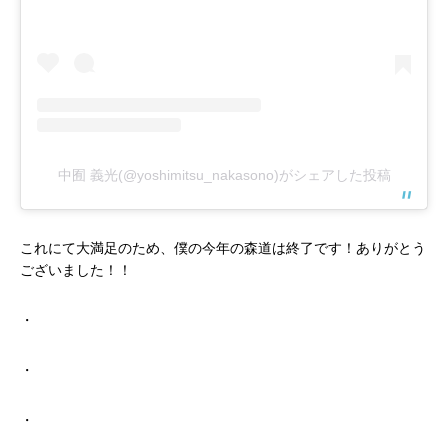
中囿 義光(@yoshimitsu_nakasono)がシェアした投稿
これにて大満足のため、僕の今年の森道は終了です！ありがとう
ございました！！
・
・
・