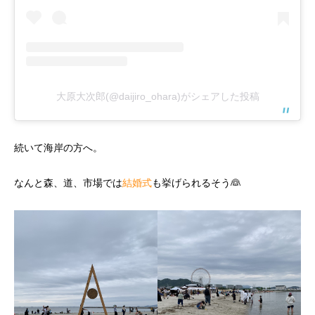
大原大次郎(@daijiro_ohara)がシェアした投稿
続いて海岸の方へ。
なんと森、道、市場では
結婚式
も挙げられるそう👰