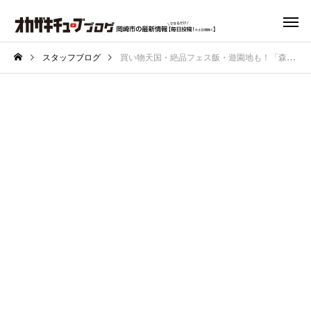
スタッフブログ
買い物天国・絶品フェス飯・遊園地も！「森、道、市場2025」を全力レポート！