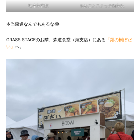
海岸美容院
おみごとスナック御美娘
本当森道なんでもあるな😂
GRASS STAGEのお隣、森道食堂（海支店）にある
「麺の樹ぼだ
い」
へ。