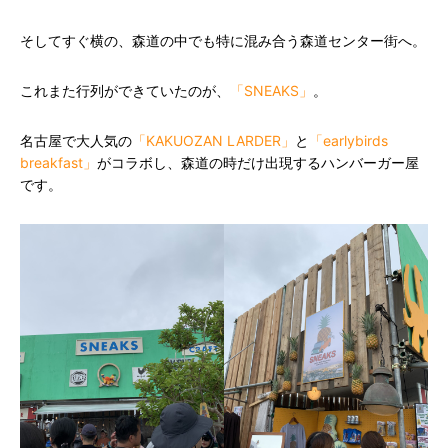
そしてすぐ横の、森道の中でも特に混み合う森道センター街へ。
これまた行列ができていたのが、
「SNEAKS」
。
名古屋で大人気の
「KAKUOZAN LARDER」
と
「earlybirds
breakfast」
がコラボし、森道の時だけ出現するハンバーガー屋
です。