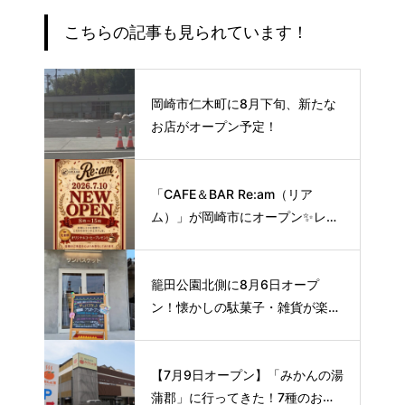
こちらの記事も見られています！
岡崎市仁木町に8月下旬、新たな
お店がオープン予定！
「CAFE＆BAR Re:am（リア
ム）」が岡崎市にオープン✨レト
ロな空間で味わう、こだわりの本
格サイフォンコーヒー☕️
籠田公園北側に8月6日オープ
ン！懐かしの駄菓子・雑貨が楽し
める新スポット🍭
【7月9日オープン】「みかんの湯
蒲郡」に行ってきた！7種のお風