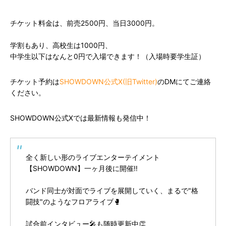
チケット料金は、前売2500円、当日3000円。
学割もあり、高校生は1000円、
中学生以下はなんと0円で入場できます！（入場時要学生証）
チケット予約は
SHOWDOWN公式
X
(
旧
Twitter
)
のDMにてご連絡
ください。
SHOWDOWN公式Xでは最新情報も発信中！
全く新しい形のライブエンターテイメント
【SHOWDOWN】一ヶ月後に開催‼️
バンド同士が対面でライブを展開していく、まるで"格
闘技"のようなフロアライブ🥊
試合前インタビュー🎤も随時更新中👏