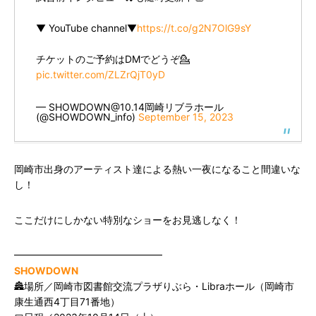
▼ YouTube channel▼
https://t.co/g2N7OlG9sY
チケットのご予約はDMでどうぞ💁
pic.twitter.com/ZLZrQjT0yD
— SHOWDOWN@10.14岡崎リブラホール
(@SHOWDOWN_info)
September 15, 2023
岡崎市出身のアーティスト達による熱い一夜になること間違いな
し！
ここだけにしかない特別なショーをお見逃しなく！
━━━━━━━━━━━━━━━
SHOWDOWN
🏯場所／岡崎市図書館交流プラザりぶら・Libraホール（岡崎市
康生通西4丁目71番地）