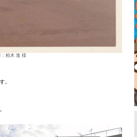
：柏木 進 様
す。
。