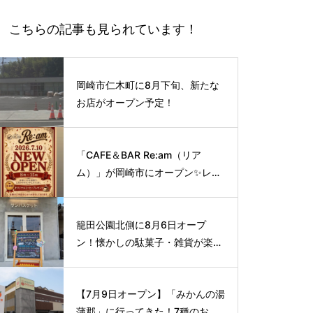
こちらの記事も見られています！
岡崎市仁木町に8月下旬、新たな
お店がオープン予定！
「CAFE＆BAR Re:am（リア
ム）」が岡崎市にオープン✨レト
ロな空間で味わう、こだわりの本
格サイフォンコーヒー☕️
籠田公園北側に8月6日オープ
ン！懐かしの駄菓子・雑貨が楽し
める新スポット🍭
【7月9日オープン】「みかんの湯
蒲郡」に行ってきた！7種のお風