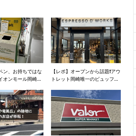
ペン、お持ちではな
【レポ】オープンから話題❗️アウ
イオンモール岡崎の
トレット岡崎唯一のビュッフェ
んなものをみつけま
レストラン『ESPRESSO D WO
RKS』に行ってきました！気に
なるメニューや混雑状況は？