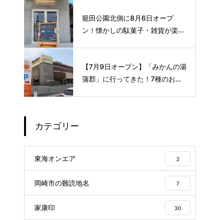
格サイフォンコーヒー☕️
籠田公園北側に8月6日オープ
ン！懐かしの駄菓子・雑貨が楽し
める新スポット🍭
【7月9日オープン】「みかんの湯
蒲郡」に行ってきた！7種のお風
呂や本格サウナが魅力の1日過ご
せるスーパー銭湯
カテゴリー
東海オンエア
2
岡崎市の難読地名
7
家康印
30