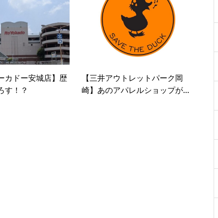
ーカドー安城店】歴
【三井アウトレットパーク岡
ろす！？
崎】あのアパレルショップが3
月で閉店！ファイナルセール開
催中！