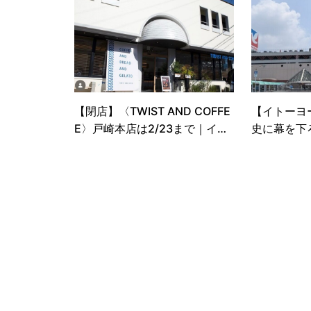
【閉店】〈TWIST AND COFFE
【イトーヨ
E〉戸崎本店は2/23まで｜イオ
史に幕を下
ン岡崎店、ROASTERSはどうな
る？