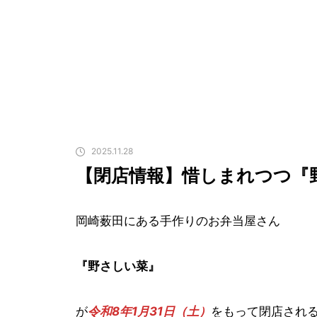
2025.11.28
【閉店情報】惜しまれつつ『
岡崎薮田にある手作りのお弁当屋さん
『野さしい菜』
が
令和8年1月31日（土）
をもって閉店され