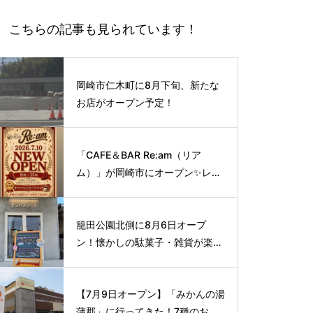
こちらの記事も見られています！
岡崎市仁木町に8月下旬、新たな
お店がオープン予定！
「CAFE＆BAR Re:am（リア
ム）」が岡崎市にオープン✨レト
ロな空間で味わう、こだわりの本
格サイフォンコーヒー☕️
籠田公園北側に8月6日オープ
ン！懐かしの駄菓子・雑貨が楽し
める新スポット🍭
【7月9日オープン】「みかんの湯
蒲郡」に行ってきた！7種のお風