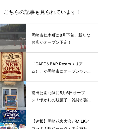
こちらの記事も見られています！
岡崎市仁木町に8月下旬、新たな
お店がオープン予定！
「CAFE＆BAR Re:am（リア
ム）」が岡崎市にオープン✨レト
ロな空間で味わう、こだわりの本
格サイフォンコーヒー☕️
籠田公園北側に8月6日オープ
ン！懐かしの駄菓子・雑貨が楽し
める新スポット🍭
【速報】岡崎花火大会がM!LKと
コラボ！駅ジャック・限定縁日な