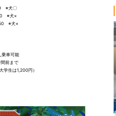
0 ※犬〇
0 ※犬×
0 ※犬×
ん乗車可能
間前まで
は1,200円）