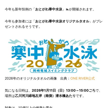
今年も新年恒例の「
おとがわ寒中水泳
」🏊が開催されます。
今年も参加者には「
おとがわ寒中水泳オリジナルタオル
」がプレ
ゼントされるそうです。
2026年のオリジナルタオルの画像 出典：
ONE RIVER公式
気になる日時は、
2026年1月11日（日）13:00～15:00ごろ
で、
場所は
乙川河川緑地左岸（南側）潜水橋あたり
です。
対象は、10歳以上の健康な男女。