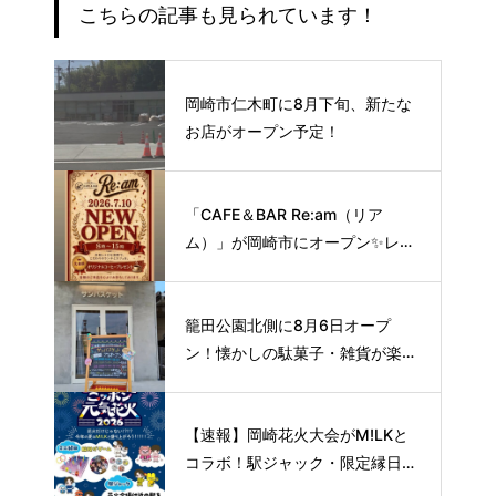
こちらの記事も見られています！
岡崎市仁木町に8月下旬、新たな
お店がオープン予定！
「CAFE＆BAR Re:am（リア
ム）」が岡崎市にオープン✨レト
ロな空間で味わう、こだわりの本
格サイフォンコーヒー☕️
籠田公園北側に8月6日オープ
ン！懐かしの駄菓子・雑貨が楽し
める新スポット🍭
【速報】岡崎花火大会がM!LKと
コラボ！駅ジャック・限定縁日な
ど特別企画を開催