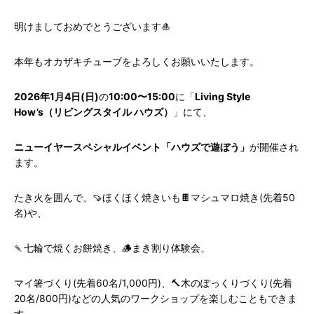
明けましておめでとうございます🎍
本年もオカザキチューブをよろしくお願いいたします。
2026年1月4日(日)
の
10:00〜15:00
に「
Living Style
How’s（リビングスタイル ハウズ）
」にて、
ニューイヤースペシャルイベント「ハウズで遊ぼう」
が開催され
ます。
たき火を囲んで、🍠ほくほく焼きいも🍫マシュマロ焼き(先着50
名)や、
🍡七輪で焼くお餅焼き、🪵まき割り体験会、
マイ箸づくり(先着60名/1,000円)、🔨木のぽっくりづくり(先着
20名/800円)などの人気のワークショップを楽しむこともできま
す。