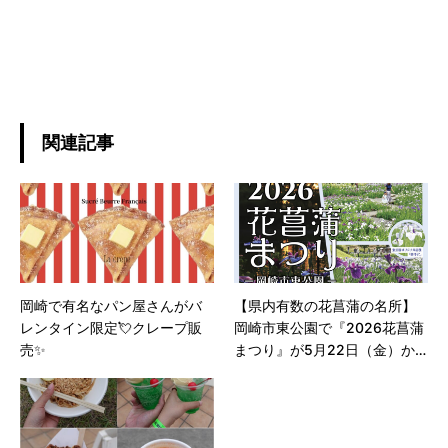
関連記事
岡崎で有名なパン屋さんがバ
【県内有数の花菖蒲の名所】
レンタイン限定💘クレープ販
岡崎市東公園で『2026花菖蒲
売✨
まつり』が5月22日（金）か
ら開催！