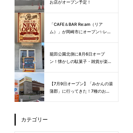
お店がオープン予定！
「CAFE＆BAR Re:am（リア
ム）」が岡崎市にオープン✨レト
ロな空間で味わう、こだわりの本
格サイフォンコーヒー☕️
籠田公園北側に8月6日オープ
ン！懐かしの駄菓子・雑貨が楽し
める新スポット🍭
【7月9日オープン】「みかんの湯
蒲郡」に行ってきた！7種のお風
呂や本格サウナが魅力の1日過ご
せるスーパー銭湯
カテゴリー