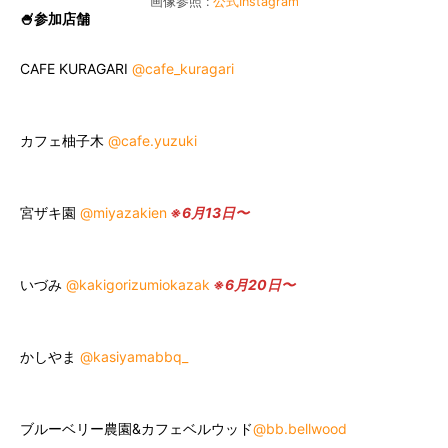
画像参照 :
公式Instagram
🍧参加店舗
CAFE KURAGARI
@cafe_kuragari
カフェ柚子木
@cafe.yuzuki
宮ザキ園
@miyazakien
※6月13日〜
いづみ
@kakigorizumiokazak
※6月20日〜
かしやま
@kasiyamabbq_
ブルーベリー農園&カフェベルウッド
@bb.bellwood