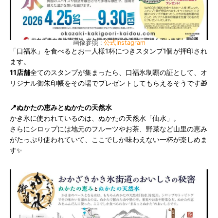
画像参照 :
公式Instagram
「口福氷」を食べるとお一人様1杯につきスタンプ1個が押印され
ます。
11店舗
全てのスタンプが集まったら、口福氷制覇の証として、オ
リジナル御朱印帳をその場でプレゼントしてもらえるそうです🎁
📍ぬかたの恵みとぬかたの天然水
かき氷に使われているのは、ぬかたの天然水「仙水」。
さらにシロップには地元のフルーツやお茶、野菜など山里の恵み
がたっぷり使われていて、ここでしか味わえない一杯が楽しめま
す✨