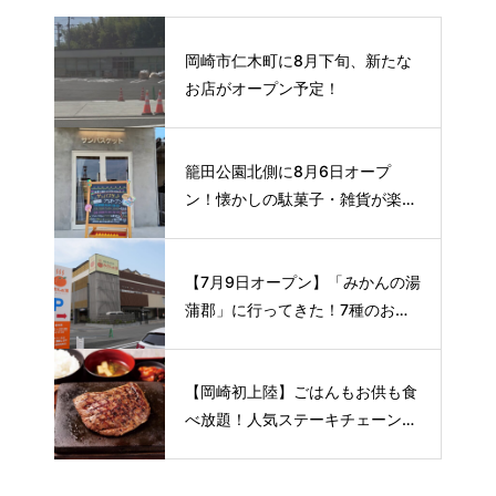
岡崎市仁木町に8月下旬、新たな
お店がオープン予定！
籠田公園北側に8月6日オープ
ン！懐かしの駄菓子・雑貨が楽し
める新スポット🍭
【7月9日オープン】「みかんの湯
蒲郡」に行ってきた！7種のお風
呂や本格サウナが魅力の1日過ご
せるスーパー銭湯
【岡崎初上陸】ごはんもお供も食
べ放題！人気ステーキチェーン
〈感動の肉と米〉が8月下旬オー
プン予定🥩