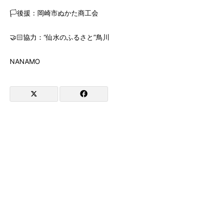
🏳️後援：岡崎市ぬかた商工会
🤝🏻協力：“仙水のふるさと”鳥川
NANAMO