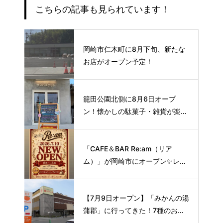
こちらの記事も見られています！
岡崎市仁木町に8月下旬、新たな
お店がオープン予定！
籠田公園北側に8月6日オープ
ン！懐かしの駄菓子・雑貨が楽し
める新スポット🍭
「CAFE＆BAR Re:am（リア
ム）」が岡崎市にオープン✨レト
ロな空間で味わう、こだわりの本
格サイフォンコーヒー☕️
【7月9日オープン】「みかんの湯
蒲郡」に行ってきた！7種のお風
呂や本格サウナが魅力の1日過ご