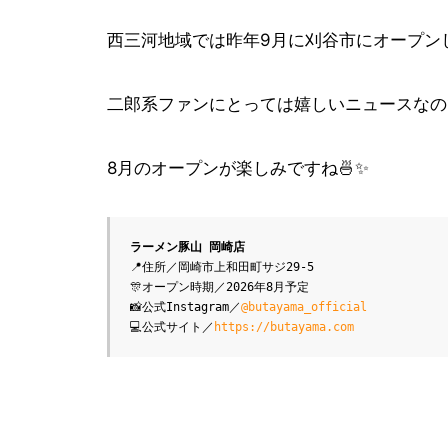
西三河地域では昨年9月に刈谷市にオープン
二郎系ファンにとっては嬉しいニュースなの
8月のオープンが楽しみですね🍜✨
ラーメン豚山 岡崎店
📍住所／岡崎市上和田町サジ29-5
🎊オープン時期／2026年8月予定
📸公式Instagram／
@butayama_official
💻公式サイト／
https://butayama.com