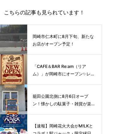
こちらの記事も見られています！
岡崎市仁木町に8月下旬、新たな
お店がオープン予定！
「CAFE＆BAR Re:am（リア
ム）」が岡崎市にオープン✨レト
ロな空間で味わう、こだわりの本
格サイフォンコーヒー☕️
籠田公園北側に8月6日オープ
ン！懐かしの駄菓子・雑貨が楽し
める新スポット🍭
【速報】岡崎花火大会がM!LKと
コラボ！駅ジャック・限定縁日な