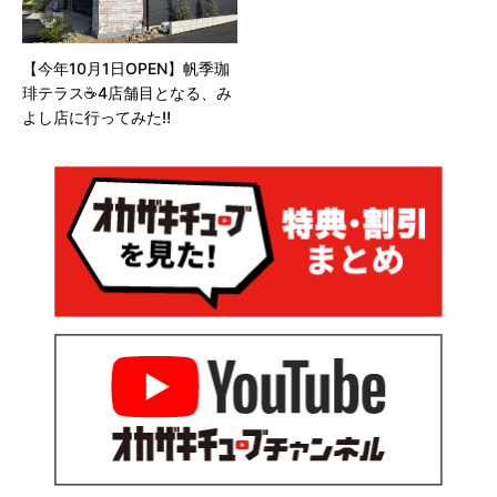
【今年10月1日OPEN】帆季珈
琲テラス☕️4店舗目となる、み
よし店に行ってみた‼️