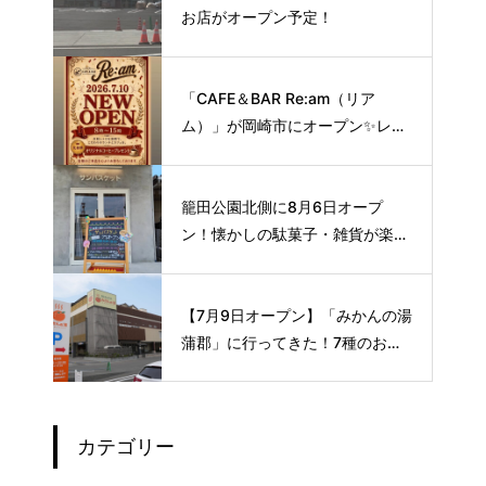
お店がオープン予定！
「CAFE＆BAR Re:am（リア
ム）」が岡崎市にオープン✨レト
ロな空間で味わう、こだわりの本
格サイフォンコーヒー☕️
籠田公園北側に8月6日オープ
ン！懐かしの駄菓子・雑貨が楽し
める新スポット🍭
【7月9日オープン】「みかんの湯
蒲郡」に行ってきた！7種のお風
呂や本格サウナが魅力の1日過ご
せるスーパー銭湯
カテゴリー