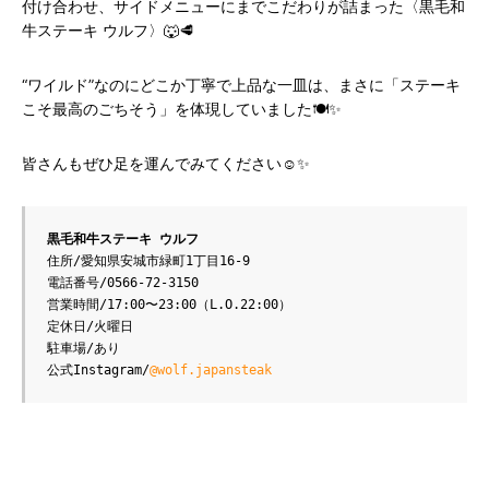
付け合わせ、サイドメニューにまでこだわりが詰まった〈黒毛和
牛ステーキ ウルフ〉🐺🥩
“ワイルド”なのにどこか丁寧で上品な一皿は、まさに「ステーキ
こそ最高のごちそう」を体現していました🍽️✨
皆さんもぜひ足を運んでみてください☺️✨
黒毛和牛ステーキ ウルフ
住所/愛知県安城市緑町1丁目16-9
電話番号/0566-72-3150
営業時間/17:00〜23:00（L.O.22:00）
定休日/火曜日
駐車場/あり
公式Instagram/
@wolf.japansteak