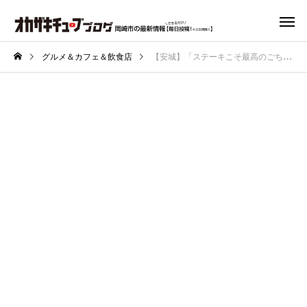
グルメ＆カフェ＆飲食店
【安城】「ステーキこそ最高のごちそう」〈ウルフ〉の肉塊ステーキが豪快すぎた！