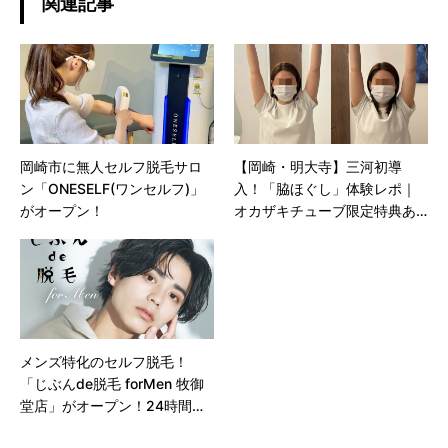
関連記事
岡崎市に無人セルフ脱毛サロ
【岡崎・明大寺】三河初導
ン「ONESELF(ワンセルフ)」
入！「脇ほぐし」体験レポ｜
がオープン！
オカザキチューブ限定特典あ
り🎁
メンズ特化のセルフ脱毛！
「じぶんde脱毛 forMen 牧御
堂店」がオープン！24時間利
用可能でプライバシーも守ら