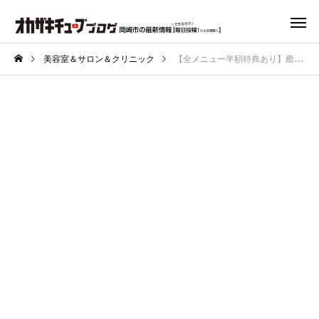
美容室＆サロン＆クリニック
【全メニュー半額特典あり】癒しのプライベートサロン『GEMMA』で“疲労が消える極上のリンパマッサージ”を受けてみた！岡崎市日名本町