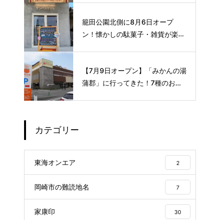
格サイフォンコーヒー☕️
籠田公園北側に8月6日オープ
ン！懐かしの駄菓子・雑貨が楽し
める新スポット🍭
【7月9日オープン】「みかんの湯
蒲郡」に行ってきた！7種のお風
呂や本格サウナが魅力の1日過ご
せるスーパー銭湯
カテゴリー
東海オンエア
2
岡崎市の難読地名
7
家康印
30