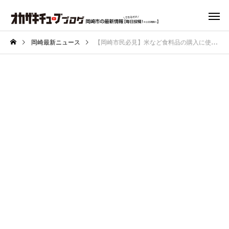
岡崎最新ニュース
【岡崎市民必見】米など食料品の購入に使える「おかざき市民応援商品券」が配布されます！