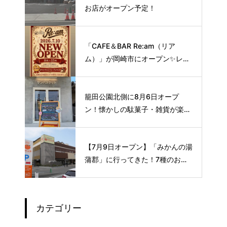
お店がオープン予定！
「CAFE＆BAR Re:am（リア
ム）」が岡崎市にオープン✨レト
ロな空間で味わう、こだわりの本
格サイフォンコーヒー☕️
籠田公園北側に8月6日オープ
ン！懐かしの駄菓子・雑貨が楽し
める新スポット🍭
【7月9日オープン】「みかんの湯
蒲郡」に行ってきた！7種のお風
呂や本格サウナが魅力の1日過ご
せるスーパー銭湯
カテゴリー