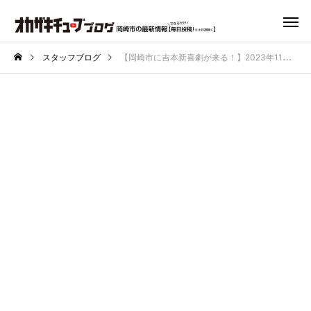
スタッフブログ
【岡崎市に吉本新喜劇が来る！】2023年11月12日にお笑いライブが開催！｜チャリティー吉本新喜劇＆バラエティin岡崎