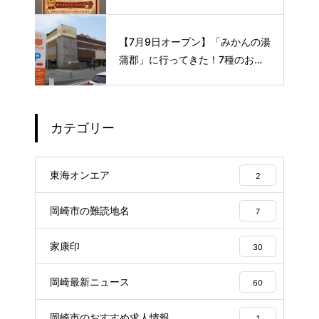
ロな空間で味わう、こだわりの本
格サイフォンコーヒー☕️
【7月9日オープン】「みかんの湯
蒲郡」に行ってきた！7種のお風
呂や本格サウナが魅力の1日過ご
せるスーパー銭湯
カテゴリー
東海オンエア
2
岡崎市の難読地名
7
家康印
30
岡崎最新ニュース
60
岡崎市のおすすめ求人情報
1