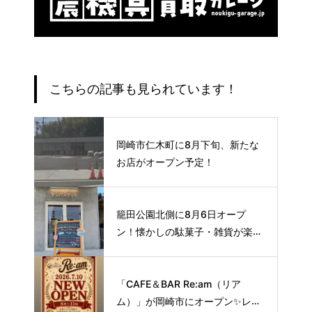
こちらの記事も見られています！
岡崎市仁木町に8月下旬、新たな
お店がオープン予定！
籠田公園北側に8月6日オープ
ン！懐かしの駄菓子・雑貨が楽し
める新スポット🍭
「CAFE＆BAR Re:am（リア
ム）」が岡崎市にオープン✨レト