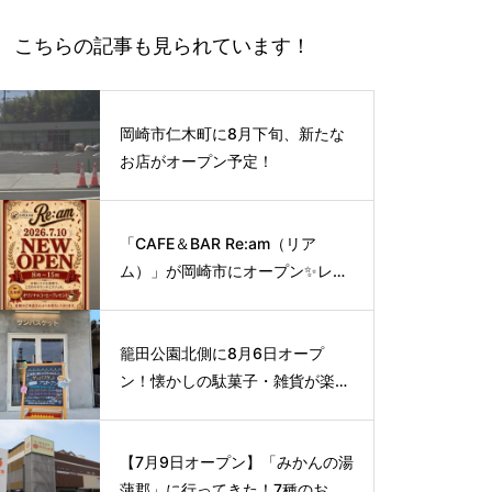
こちらの記事も見られています！
岡崎市仁木町に8月下旬、新たな
お店がオープン予定！
「CAFE＆BAR Re:am（リア
ム）」が岡崎市にオープン✨レト
ロな空間で味わう、こだわりの本
格サイフォンコーヒー☕️
籠田公園北側に8月6日オープ
ン！懐かしの駄菓子・雑貨が楽し
める新スポット🍭
【7月9日オープン】「みかんの湯
蒲郡」に行ってきた！7種のお風