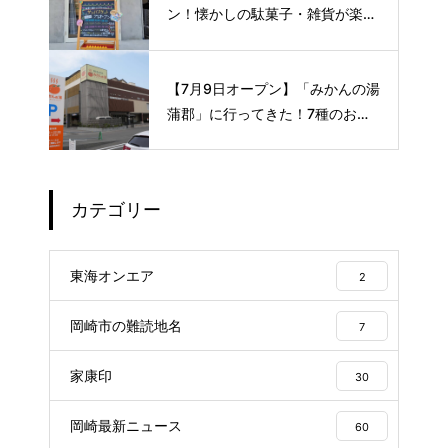
ン！懐かしの駄菓子・雑貨が楽し
める新スポット🍭
【7月9日オープン】「みかんの湯
蒲郡」に行ってきた！7種のお風
呂や本格サウナが魅力の1日過ご
せるスーパー銭湯
カテゴリー
東海オンエア
2
岡崎市の難読地名
7
家康印
30
岡崎最新ニュース
60