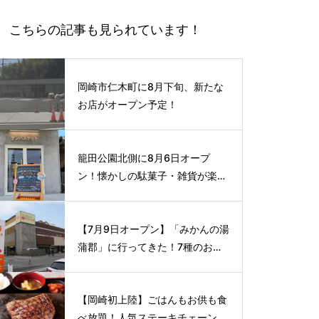
こちらの記事も見られています！
岡崎市仁木町に8月下旬、新たな
お店がオープン予定！
籠田公園北側に8月6日オープ
ン！懐かしの駄菓子・雑貨が楽し
める新スポット🍭
【7月9日オープン】「みかんの湯
蒲郡」に行ってきた！7種のお風
呂や本格サウナが魅力の1日過ご
せるスーパー銭湯
【岡崎初上陸】ごはんもお供も食
べ放題！人気ステーキチェーン