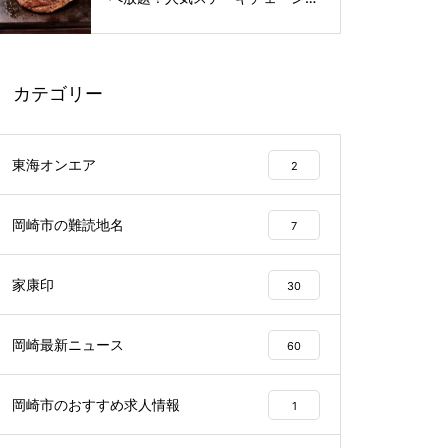
〈感動の肉と米〉が8月下旬オー
プン予定🥩
カテゴリー
東海オンエア
2
岡崎市の難読地名
7
家康印
30
岡崎最新ニュース
60
岡崎市のおすすめ求人情報
1