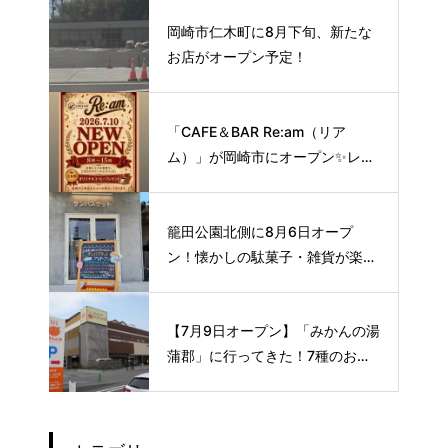
岡崎市仁木町に8月下旬、新たな
お店がオープン予定！
「CAFE＆BAR Re:am（リア
ム）」が岡崎市にオープン✨レト
ロな空間で味わう、こだわりの本
格サイフォンコーヒー☕️
籠田公園北側に8月6日オープ
ン！懐かしの駄菓子・雑貨が楽し
める新スポット🍭
【7月9日オープン】「みかんの湯
蒲郡」に行ってきた！7種のお風
呂や本格サウナが魅力の1日過ご
せるスーパー銭湯