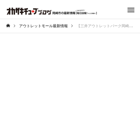
アウトレットモール最新情報
【三井アウトレットパーク岡崎】3月に閉店した「SAVE THE DUCK」の跡地に何が出来る？