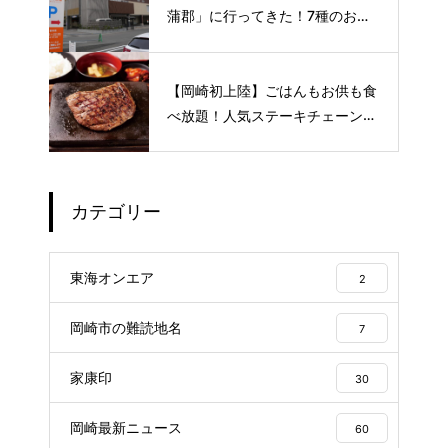
蒲郡」に行ってきた！7種のお風
呂や本格サウナが魅力の1日過ご
せるスーパー銭湯
【岡崎初上陸】ごはんもお供も食
べ放題！人気ステーキチェーン
〈感動の肉と米〉が8月下旬オー
プン予定🥩
カテゴリー
東海オンエア
2
岡崎市の難読地名
7
家康印
30
岡崎最新ニュース
60