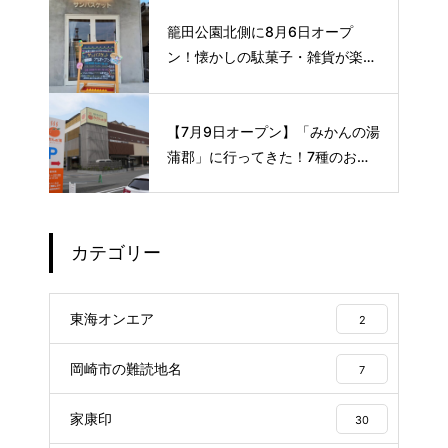
格サイフォンコーヒー☕️
籠田公園北側に8月6日オープ
ン！懐かしの駄菓子・雑貨が楽し
める新スポット🍭
【7月9日オープン】「みかんの湯
蒲郡」に行ってきた！7種のお風
呂や本格サウナが魅力の1日過ご
せるスーパー銭湯
カテゴリー
東海オンエア
2
岡崎市の難読地名
7
家康印
30