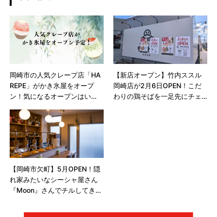
岡崎市の人気クレープ店「HA
【新店オープン】竹内ススル
REPE」がかき氷屋をオープ
岡崎店が2月6日OPEN！こだ
ン！気になるオープンはい
わりの鶏そばを一足先にチェ
つ？
ック🍜
【岡崎市欠町】5月OPEN！隠
れ家みたいなシーシャ屋さん
『Moon』さんでチルしてき
た！